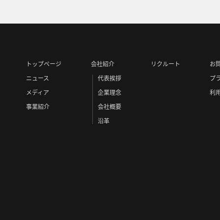
トップページ
会社紹介
リクルート
お
ニュース
代表挨拶
プ
メディア
企業理念
利
事業紹介
会社概要
沿革