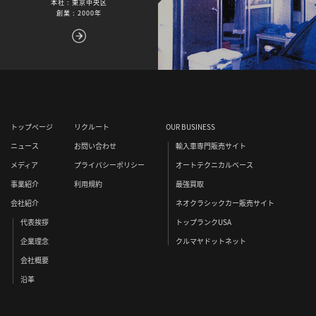
本社 : 東京中央区
創業 : 2000年
トップページ
リクルート
OUR BUSINESS
ニュース
お問い合わせ
輸入車専門販売サイト
メディア
プライバシーポリシー
オートテクニカルベース
事業紹介
利用規約
最強買取
会社紹介
ネオクラシックカー販売サイト
代表挨拶
トップランクUSA
企業理念
クルマヤドットネット
会社概要
沿革