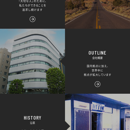
「大切な人」のために、
私たちができることを
追求し続けます
OUTLINE
会社概要
国内拠点に加え、
世界中に
拠点が拡大しています
HISTORY
沿革